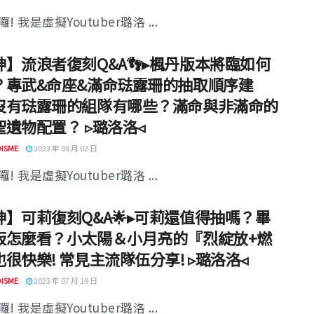
! 我是虛擬Youtuber璐洛 ...
神】流浪者復刻Q&A👣▸楓丹版本將臨如何
？專武&命座&滿命琺露珊的抽取順序建
沒有琺露珊的組隊有哪些？滿命與非滿命的
聖遺物配置？ ▹璐洛洛◃
ISME
2023 年 08 月 02 日
! 我是虛擬Youtuber璐洛 ...
神】可莉復刻Q&A🌟▸可莉還值得抽嗎？畢
板怎麼看？小太陽＆小月亮的『烈綻放+燃
很快樂! 常見主流隊伍分享! ▹璐洛洛◃
ISME
2023 年 07 月 19 日
! 我是虛擬Youtuber璐洛 ...