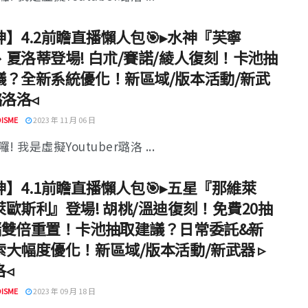
】4.2前瞻直播懶人包🎯▸水神『芙寧
、夏洛蒂登場! 白朮/賽諾/綾人復刻！卡池抽
議？全新系統優化！新區域/版本活動/新武
璐洛洛◃
ISME
2023 年 11 月 06 日
! 我是虛擬Youtuber璐洛 ...
】4.1前瞻直播懶人包🎯▸五星『那維萊
萊歐斯利』登場! 胡桃/溫迪復刻！免費20抽
儲雙倍重置！卡池抽取建議？日常委託&新
索大幅度優化！新區域/版本活動/新武器 ▹
洛◃
ISME
2023 年 09 月 18 日