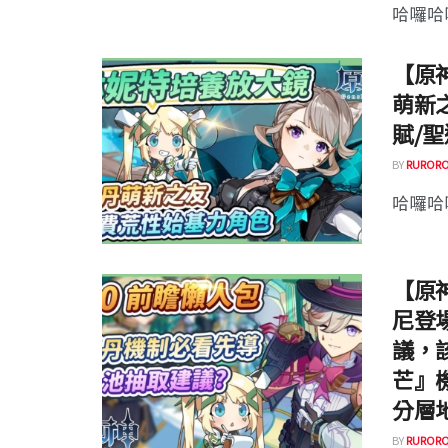
哈囉哈囉
【原
萌新
賦/聖
BY
RURORO
哈囉哈囉
【原
尼登
議，
芒』
分層地
BY
RURORO