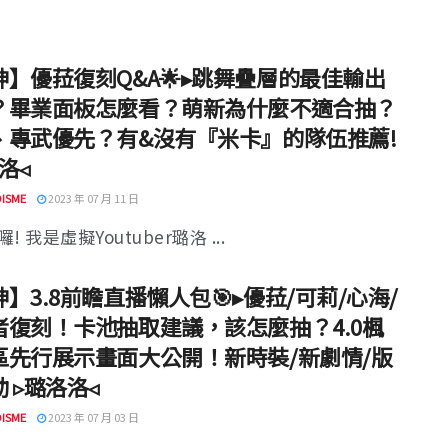
神】優菈復刻Q&A🌟▸跳舞疊層的最佳輸出
？畢業面板怎麼看？萌新為什麼不適合抽？
、專武優先？有&沒有『米卡』的隊伍推薦!
洛◃
ISME
2023 年 07 月 11 日
! 我是虛擬Youtuber璐洛 ...
】3.8前瞻直播懶人包🎯▸優菈/可莉/心海/
者復刻！卡池抽取建議，該怎麼抽？4.0楓
區先行展示畫面大公開！新時裝/新劇情/版
 ▹璐洛洛◃
ISME
2023 年 07 月 03 日