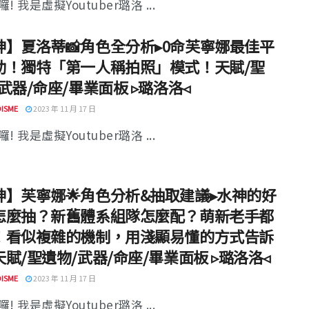
! 我是虛擬Youtuber璐洛 ...
神】夏洛蒂📸角色全分析▸0命芙寧娜最佳平
助！獨特「第一人稱拍照」模式！天賦/聖
武器/命座/畢業面板 ▹璐洛洛◃
ISME
2023 年 11 月 17 日
! 我是虛擬Youtuber璐洛 ...
神】芙寧娜🌟角色分析&抽取建議▸水神的好
怎麼抽？新舊體系組隊怎麼配？萌新老手都
！看似複雜的機制，用淺顯易懂的方式告訴
賦/聖遺物/武器/命座/畢業面板 ▹璐洛洛◃
ISME
2023 年 11 月 17 日
! 我是虛擬Youtuber璐洛 ...