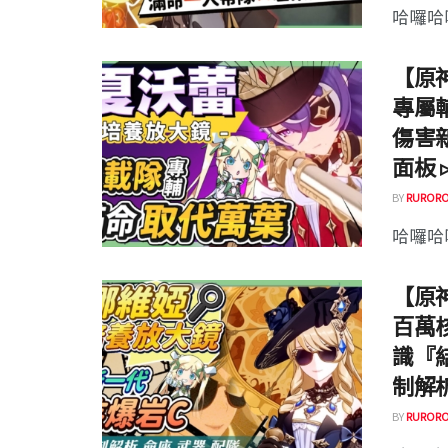
哈囉哈囉
【原
專屬
傷害
面板 
BY
RURORO
哈囉哈囉
【原
百萬
識『
制解析
BY
RURORO