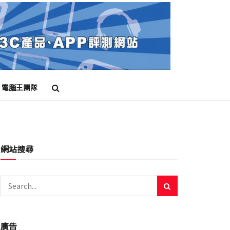
電腦王團隊
網站搜尋
廣告