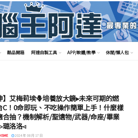
酷品開箱
阿達自製工具
APP/軟體/教學
休閒/懶人包
神】艾梅莉埃🪻培養放大鏡▸未來可期的燃
台C！0命即玩、不吃操作簡單上手！什麼樣
適合抽？機制解析/聖遺物/武器/命座/畢業
 ▹璐洛洛◃
ISME
2024 年 08 月 17 日