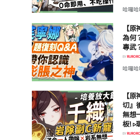
哈囉哈囉
【原
為何
專武
BY
RURORO
哈囉哈囉
【原
切』
無想
板! 
BY
RURORO