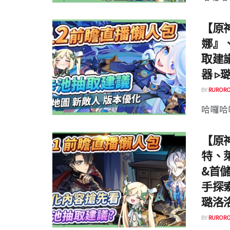
【原神
娜』
取建
器 ▹
BY
RURORO
哈囉哈囉
【原神
特、
&首
手探
璐洛
BY
RURORO