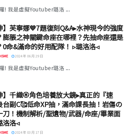
! 我是虛擬Youtuber璐洛 ...
神】芙寧娜💙7題復刻Q&A▸水神現今的強度
？膨脹之神關鍵命座在哪裡？先抽命座還是
？0命&滿命的好用配隊！ ▹璐洛洛◃
ISME
2024 年 06 月 29 日
! 我是虛擬Youtuber璐洛 ...
神】千織🏵️角色培養放大鏡▸真正的『速
後台副C🥰低命XP抽，滿命課長抽！岩傷の
一刀！機制解析/聖遺物/武器/命座/畢業面
▹璐洛洛◃
ISME
2024 年 03 月 17 日