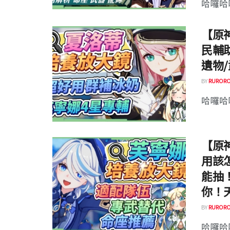
哈囉哈囉
【原
民輔
遺物/
BY
RURORO
哈囉哈囉
【原
用該
能抽
你！天
BY
RURORO
哈囉哈囉