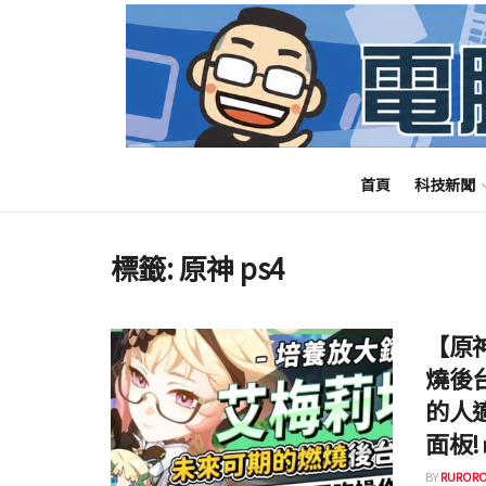
首頁
科技新聞
標籤:
原神 ps4
【原
燒後
的人
面板!
BY
RURORO