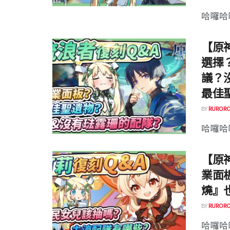
哈囉哈囉
【原
選擇
議？
最佳
BY
RURORO
哈囉哈囉
【原
業面
燒』也
BY
RURORO
哈囉哈囉