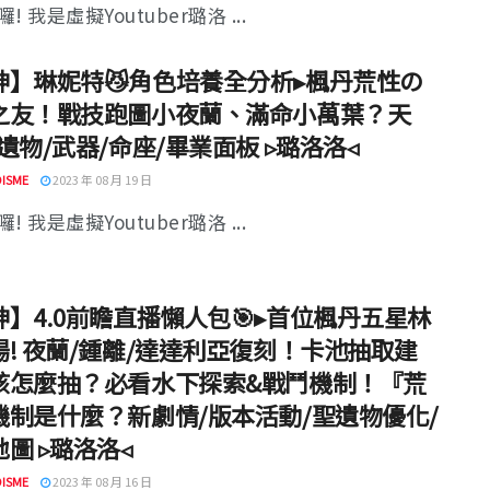
! 我是虛擬Youtuber璐洛 ...
神】琳妮特😼角色培養全分析▸楓丹荒性の
之友！戰技跑圖小夜蘭、滿命小萬葉？天
遺物/武器/命座/畢業面板 ▹璐洛洛◃
ISME
2023 年 08 月 19 日
! 我是虛擬Youtuber璐洛 ...
神】4.0前瞻直播懶人包🎯▸首位楓丹五星林
場! 夜蘭/鍾離/達達利亞復刻！卡池抽取建
該怎麼抽？必看水下探索&戰鬥機制！『荒
機制是什麼？新劇情/版本活動/聖遺物優化/
圖 ▹璐洛洛◃
ISME
2023 年 08 月 16 日