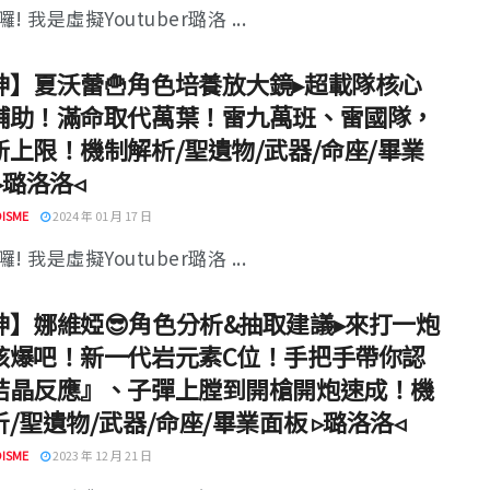
! 我是虛擬Youtuber璐洛 ...
神】夏沃蕾🍟角色培養放大鏡▸超載隊核心
輔助！滿命取代萬葉！雷九萬班、雷國隊，
新上限！機制解析/聖遺物/武器/命座/畢業
▹璐洛洛◃
ISME
2024 年 01 月 17 日
! 我是虛擬Youtuber璐洛 ...
神】娜維婭😎角色分析&抽取建議▸來打一炮
核爆吧！新一代岩元素C位！手把手帶你認
結晶反應』、子彈上膛到開槍開炮速成！機
/聖遺物/武器/命座/畢業面板 ▹璐洛洛◃
ISME
2023 年 12 月 21 日