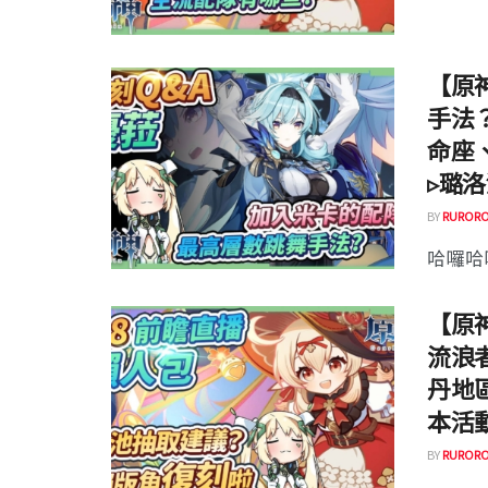
【原
手法
命座
▹璐洛
BY
RURORO
哈囉哈囉
【原神
流浪
丹地
本活動
BY
RURORO