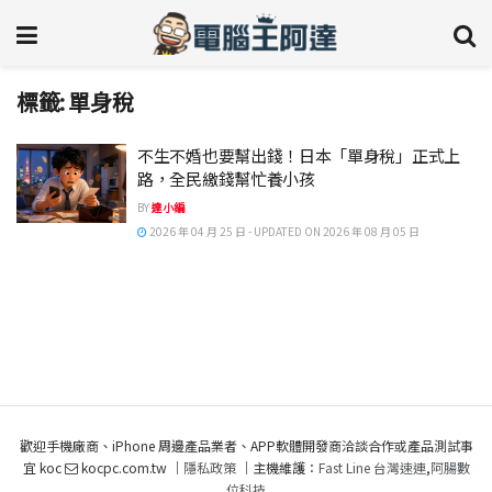
標籤:
單身稅
不生不婚也要幫出錢！日本「單身稅」正式上
路，全民繳錢幫忙養小孩
BY
達小編
2026 年 04 月 25 日 - UPDATED ON 2026 年 08 月 05 日
歡迎手機廠商、iPhone 周邊產品業者、APP軟體開發商洽談合作或產品測試事
宜 koc
kocpc.com.tw ｜
隱私政策
｜主機維護：
Fast Line 台灣速連
,
阿腸數
位科技