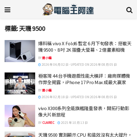
標籤:
天璣 9500
爆料稱 vivo X Fold6 暫定 6 月下旬發表：搭載天
璣 9500、8 吋 2K 摺疊大螢幕、2 億畫素相機
BY
達小編
2026 年 06 月 02 日 - UPDATED ON 2026 年 08 月 05 日
極客灣 44 台手機遊戲性能大橫評：廠商媒體機
作弊全揭露，iPhone 17 Pro Max 成最大贏家
BY
達小編
2026 年 02 月 18 日 - UPDATED ON 2026 年 08 月 05 日
vivo X300系列全能旗艦隆重發表，開拓行動影
像大片新旅程
BY
CLAIREC
2025 年 10 月 13 日
天璣 9500 實測顯示 CPU 和能效沒有太大提升，