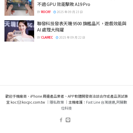
不過 GPU 效能擊敗 A19 Pro
BY
ROCKY
2025 年 09 月 23 日
聯發科技發表天璣 9500 旗艦晶片，遊戲效能與
AI 處理大飛躍
BY
CLAIREC
2025 年 09 月 22 日
歡迎手機廠商、iPhone 周邊產品業者、APP軟體開發商洽談合作或產品測試事
宜 koc
kocpc.com.tw ｜
隱私政策
｜主機維護：
Fast Line 台灣速連
,
阿腸數
位科技