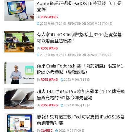
Apple 確認正式版 iPadOS 16 將延後「0.1 版」
登場
BY
ROSS WANG
2022 年 08 月 24 日 - UPDATED ON 2026 年 08 月 04 日
有人拿 iPadOS 16 測試版接上 32:10 超寬螢幕，
可以用而且超級讚！
BY
ROSS WANG
2022 年 06 月 25 日 - UPDATED ON 2026 年 08 月 04 日
蘋果 Craig Federighi 談「幕前調度」限定 M1
iPad 的考量點（編輯觀點）
BY
ROSS WANG
2022 年 06 月 14 日
超大 14.1 吋 iPad Pro 將加入蘋果宇宙？傳搭載
無線充電的 M2 版今年先登場
BY
ROSS WANG
2022 年 06 月 13 日
悲報！只有這三款 iPad 可以支援 iPadOS 16 幕
前調度新功能
BY
CLAIREC
2022 年 06 月 09 日