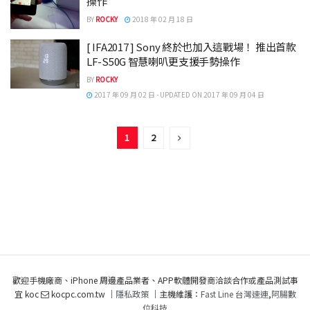
操作
BY
ROCKY
2018 年 02 月 18 日
[ IFA2017 ] Sony 終於也加入這戰場！ 推出首款
LF-S50G 智慧喇叭更支援手勢操作
BY
ROCKY
2017 年 09 月 02 日 - UPDATED ON 2017 年 09 月 04 日
1
2
歡迎手機廠商、iPhone 周邊產品業者、APP軟體開發商洽談合作或產品測試事
宜 koc
kocpc.com.tw ｜
隱私政策
｜主機維護：
Fast Line 台灣速連
,
阿腸數
位科技