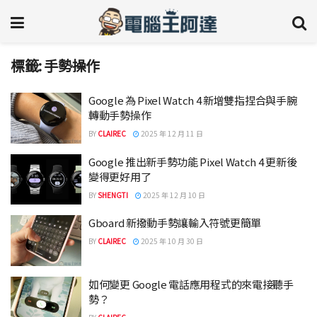
標籤:
手勢操作
Google 為 Pixel Watch 4 新增雙指捏合與手腕
轉動手勢操作
BY
CLAIREC
2025 年 12 月 11 日
Google 推出新手勢功能 Pixel Watch 4 更新後
變得更好用了
BY
SHENGTI
2025 年 12 月 10 日
Gboard 新撥動手勢讓輸入符號更簡單
BY
CLAIREC
2025 年 10 月 30 日
如何變更 Google 電話應用程式的來電接聽手
勢？