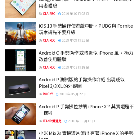
用者體驗
BY
CLAIREC
2019 年 10 月 08 日
iOS 13 手勢操作使遊戲中斷，PUBG 與 Fornite
玩家請先不要升級
BY
CLAIREC
2019 年 09 月 21 日
Android Q 手勢操作 或將近似 iPhone 風 ，極力
改善使用體驗
BY
CLAIREC
2019 年 03 月 18 日
Android P 測試版的手勢操作介紹 出現疑似
Pixel 3/3 XL 的外觀圖
BY
ROCKY
2018 年 05 月 22 日
Android P 手勢操控抄襲 iPhone X？其實還是不
一樣啦
BY
IFANR 愛范兒
2018 年 05 月 13 日
小米 Mix 2s 實機短片流出 有著 iPhone X 的手勢