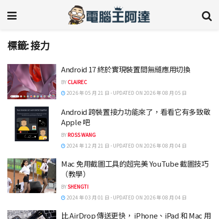
標籤:
接力
Android 17 終於實現裝置間無縫應用切換
BY
CLAIREC
2026 年 05 月 21 日 - UPDATED ON 2026 年 08 月 05 日
Android 跨裝置接力功能來了，看看它有多致敬
Apple 吧
BY
ROSS WANG
2024 年 12 月 21 日 - UPDATED ON 2026 年 08 月 04 日
Mac 免用截圖工具的超完美 YouTube 截圖技巧
（教學）
BY
SHENGTI
2024 年 03 月 01 日 - UPDATED ON 2026 年 08 月 04 日
比 AirDrop 傳送更快， iPhone、iPad 和 Mac 用