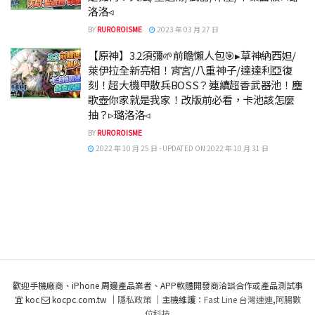
洛洛◃
BY
RUROROISME
2023 年 03 月 27 日
【原神】3.2須彌🌱前瞻懶人包🎯▸草神納西妲/
萊伊拉全新亮相！宵宮/八重神子/達達利亞復
刻！超大機甲散兵BOSS？連續超香武器池！塵
歌壺你家就是我家！改版前必看，卡池該怎麼
抽？▹璐洛洛◃
BY
RUROROISME
2022 年 10 月 25 日 - UPDATED ON 2022 年 10 月 31 日
歡迎手機廠商、iPhone 周邊產品業者、APP軟體開發商洽談合作或產品測試事
宜 koc
kocpc.com.tw ｜
隱私政策
｜主機維護：
Fast Line 台灣速連
,
阿腸數
位科技