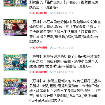
淵終曲的「生命之契」如何運用？推薦優先兌
換的是？ ▹璐洛洛◃
BY
RUROROISME
2023 年 09 月 17 日
【原神】林尼🎩角色分析&抽取建議▸0命就傷害
爆炸💥純火隊站場C位！和甘雨的差別？雙火、
三火配置怎麼組？輸出手法建議？沒有專武的
替代武器？天賦/聖遺物/武器/命座/畢業面板 ▹
璐洛洛◃
BY
RUROROISME
2023 年 08 月 19 日
【原神】琳妮特😼角色培養全分析▸楓丹荒性の
萌新之友！戰技跑圖小夜蘭、滿命小萬葉？天
賦/聖遺物/武器/命座/畢業面板 ▹璐洛洛◃
BY
RUROROISME
2023 年 08 月 19 日
【原神】4.0前瞻直播懶人包🎯▸首位楓丹五星林
尼登場! 夜蘭/鍾離/達達利亞復刻！卡池抽取建
議，該怎麼抽？必看水下探索&戰鬥機制！『荒
芒』機制是什麼？新劇情/版本活動/聖遺物優
化/分層地圖 ▹璐洛洛◃