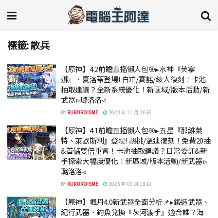
標籤:
散兵
【原神】4.2前瞻直播懶人包🎯▸水神『芙寧
娜』、夏洛蒂登場! 白朮/賽諾/綾人復刻！卡池
抽取建議？全新系統優化！新區域/版本活動/新
武器 ▹璐洛洛◃
BY
RUROROISME
2023 年 11 月 06 日
【原神】4.1前瞻直播懶人包🎯▸五星『那維萊
特、萊歐斯利』登場! 胡桃/溫迪復刻！免費20抽
&首儲雙倍重置！卡池抽取建議？日常委託&新
手探索大幅度優化！新區域/版本活動/新武器 ▹
璐洛洛◃
BY
RUROROISME
2023 年 09 月 18 日
【原神】楓丹4.0新武器全面分析📌▸鍛造武器、
紀行武器、釣魚兌換『灰河渡手』適合誰？海