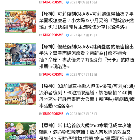
BY
RUROROISME
2023 年 08 月 16 日
【原神】可莉復刻Q&A🌟▸可莉還值得抽嗎？畢
業面板怎麼看？小太陽＆小月亮的『烈綻放+燃
燒』也很快樂! 常見主流隊伍分享! ▹璐洛洛◃
BY
RUROROISME
2023 年 07 月 19 日
【原神】優菈復刻Q&A🌟▸跳舞疊層的最佳輸出
手法？畢業面板怎麼看？萌新為什麼不適合
抽？命座、專武優先？有&沒有『米卡』的隊伍
推薦! ▹璐洛洛◃
BY
RUROROISME
2023 年 07 月 11 日
【原神】3.8前瞻直播懶人包🎯▸優菈/可莉/心海/
流浪者復刻！卡池抽取建議，該怎麼抽？4.0楓
丹地區先行展示畫面大公開！新時裝/新劇情/版
本活動 ▹璐洛洛◃
BY
RUROROISME
2023 年 07 月 03 日
【原神】米卡培養放大鏡🏹▸0命最低成本攻速
輔助，滿命物理隊專輔！放入普攻隊的效益又
是如何？天賦/聖遺物/武器/命座/畢業面板 ▹璐