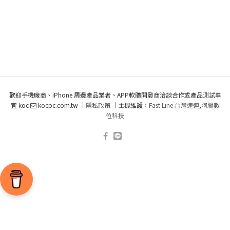
歡迎手機廠商、iPhone 周邊產品業者、APP軟體開發商洽談合作或產品測試事
宜 koc
kocpc.com.tw ｜
隱私政策
｜主機維護：
Fast Line 台灣速連
,
阿腸數
位科技