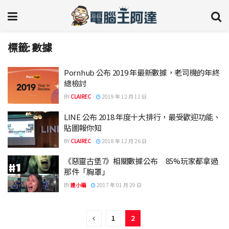
標籤:
數據
Pornhub 公布 2019 年最新數據，老司機的年終
總檢討
BY
CLAIREC
2019 年 12 月 12 日
LINE 公布 2018 年度十大排行，最受歡迎功能、
貼圖報你知
BY
CLAIREC
2018 年 12 月 26 日
《惡靈古堡7》相關數據公布 85%玩家都拿過
那件「胸罩」
BY
達小編
2017 年 01 月 29 日
1
2