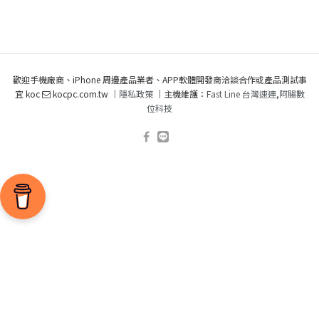
歡迎手機廠商、iPhone 周邊產品業者、APP軟體開發商洽談合作或產品測試事
宜 koc
kocpc.com.tw ｜
隱私政策
｜主機維護：
Fast Line 台灣速連
,
阿腸數
位科技