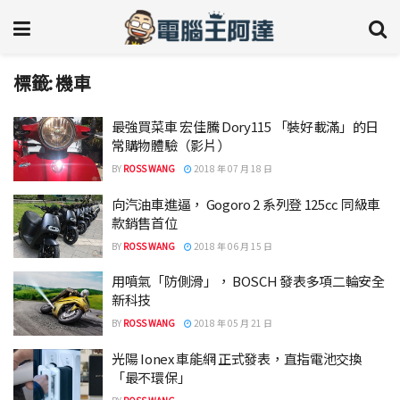
標籤:
機車
最強買菜車 宏佳騰 Dory115 「裝好載滿」的日
常購物體驗（影片）
BY
ROSS WANG
2018 年 07 月 18 日
向汽油車進逼， Gogoro 2 系列登 125cc 同級車
款銷售首位
BY
ROSS WANG
2018 年 06 月 15 日
用噴氣「防側滑」， BOSCH 發表多項二輪安全
新科技
BY
ROSS WANG
2018 年 05 月 21 日
光陽 Ionex 車能網 正式發表，直指電池交換
「最不環保」