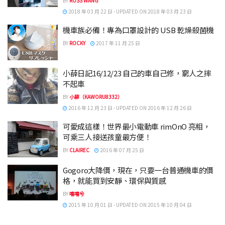
BY
ROSS WANG
2018 年 03 月 22 日 - UPDATED ON 2018 年 03 月 23 日
機車族必備！專為口罩設計的 USB 乾燥殺菌機
BY
ROCKY
2017 年 11 月 25 日
小薛日記16/12/23 自己的車自己修，窮人之摔
不起車
BY
小薛（KAWORU8332）
2016 年 12 月 23 日 - UPDATED ON 2016 年 12 月 26 日
可愛成這樣！世界最小電動車 rimOnO 亮相，
可乘三人接送孩童最方便！
BY
CLAIREC
2016 年 07 月 25 日
Gogoro大降價，現在，只要一台普通機車的價
格，就能買到安靜、環保與質感
BY
嘻嘻兮
2015 年 10 月 01 日 - UPDATED ON 2015 年 10 月 04 日