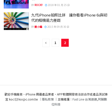
BY
ROCKY
2018 年 01 月 25 日
九代iPhone拍照比拼 讓你看看iPhone 6s與初
代的相機能力差距
BY
達小編
2015 年 09 月 30 日
1
2
歡迎手機廠商、iPhone 周邊產品業者、APP軟體開發商洽談合作或產品測試事
宜 koc
kocpc.com.tw ｜
隱私政策
｜主機維護：
Fast Line 台灣速連
,
阿腸數
位科技