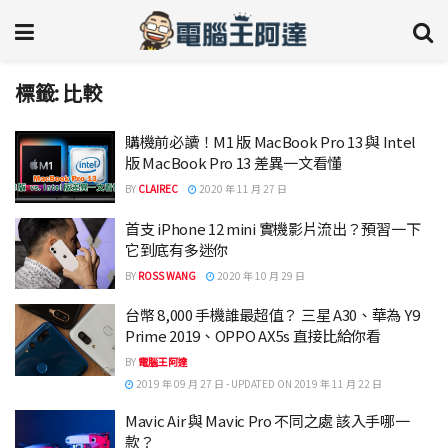
標籤:
比較
購機前必讀！M1 版 MacBook Pro 13 與 Intel
版 MacBook Pro 13 差異一文看懂
BY
CLAIREC
2020 年 11 月 27 日
首支 iPhone 12 mini 實機影片流出？預習一下
它到底有多迷你
BY
ROSS WANG
2020 年 10 月 29 日
台幣 8,000 手機誰最超值？ 三星 A30、華為 Y9
Prime 2019、OPPO AX5s 直接比給你看
BY
電腦王阿達
2019 年 09 月 27 日 - UPDATED ON 2019 年 11 月 22 日
Mavic Air 與 Mavic Pro 不同之處 該入手哪一
款？