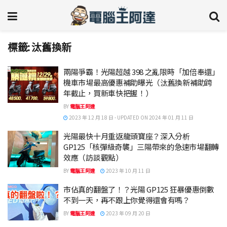
標籤:
汰舊換新
兩陽爭霸！光陽超越 398 之亂限時「加倍奉還」
機車市場最高優惠補助曝光（汰舊換新補助跨
年截止，買新車快把握！）
BY
電腦王阿達
2023 年 12 月 18 日 - UPDATED ON 2024 年 01 月 11 日
光陽最快十月重返龍頭寶座？深入分析
GP125「核彈級奇襲」三陽帶來的急速市場翻轉
效應（訪談觀點）
BY
電腦王阿達
2023 年 10 月 11 日
市佔真的翻盤了！？光陽 GP125 狂暴優惠倒數
不到一天，再不跟上你覺得還會有嗎？
BY
電腦王阿達
2023 年 09 月 20 日