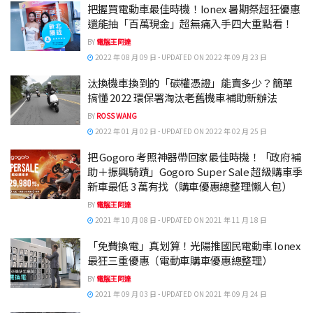
把握買電動車最佳時機！Ionex 暑期祭超狂優惠
還能抽「百萬現金」超無痛入手四大重點看！
BY
電腦王阿達
2022 年 08 月 09 日 - UPDATED ON 2022 年 09 月 23 日
汰換機車換到的「碳權憑證」能賣多少？簡單
搞懂 2022 環保署淘汰老舊機車補助新辦法
BY
ROSS WANG
2022 年 01 月 02 日 - UPDATED ON 2022 年 02 月 25 日
把 Gogoro 考照神器帶回家最佳時機！「政府補
助＋振興騎蹟」Gogoro Super Sale 超級購車季
新車最低 3 萬有找（購車優惠總整理懶人包）
BY
電腦王阿達
2021 年 10 月 08 日 - UPDATED ON 2021 年 11 月 18 日
「免費換電」真划算！光陽推國民電動車 Ionex
最狂三重優惠（電動車購車優惠總整理）
BY
電腦王阿達
2021 年 09 月 03 日 - UPDATED ON 2021 年 09 月 24 日