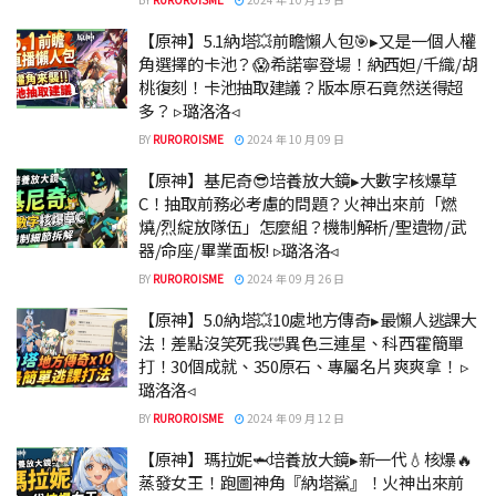
【原神】5.1納塔💥前瞻懶人包🎯▸又是一個人權
角選擇的卡池？😱希諾寧登場！納西妲/千織/胡
桃復刻！卡池抽取建議？版本原石竟然送得超
多？ ▹璐洛洛◃
BY
RUROROISME
2024 年 10 月 09 日
【原神】基尼奇😎培養放大鏡▸大數字核爆草
C！抽取前務必考慮的問題？火神出來前「燃
燒/烈綻放隊伍」怎麼組？機制解析/聖遺物/武
器/命座/畢業面板! ▹璐洛洛◃
BY
RUROROISME
2024 年 09 月 26 日
【原神】5.0納塔💥10處地方傳奇▸最懶人逃課大
法！差點沒笑死我🤣異色三連星、科西霍簡單
打！30個成就、350原石、專屬名片爽爽拿！ ▹
璐洛洛◃
BY
RUROROISME
2024 年 09 月 12 日
【原神】瑪拉妮🦈培養放大鏡▸新一代💧核爆🔥
蒸發女王！跑圖神角『納塔鯊』！火神出來前