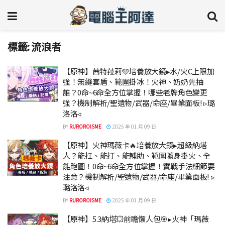
標籤:
流浪者
【原神】茜特菈莉🩵培養放大鏡▸水/火C上限加
強！無縫套盾、範圍掛冰！火神、奶奶先抽
誰？0命~6命全方位掌握！哪些老牌角色變更
強？機制解析/聖遺物/武器/命座/畢業面板! ▹璐
洛洛◃
BY
RUROROISME
2025 年 01 月 09 日
【原神】火神瑪薇卡🔥培養放大鏡▸超級納塔
人？能扛、能打、能輔助、範圍隨身掛火、全
能跑圖！0命~6命全方位掌握！實戰手法細節要
注意？機制解析/聖遺物/武器/命座/畢業面板! ▹
璐洛洛◃
BY
RUROROISME
2025 年 01 月 09 日
【原神】5.3納塔💥前瞻懶人包🎯▸火神「瑪薇