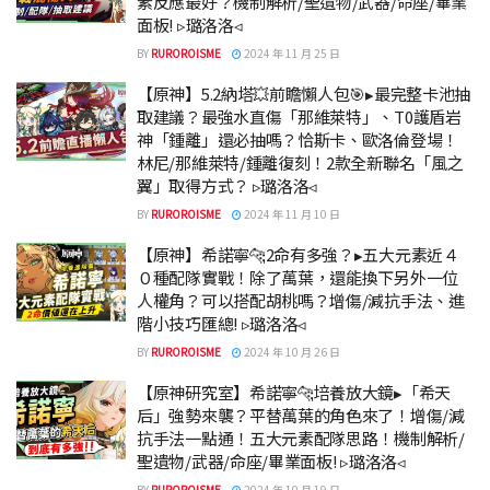
素反應最好？機制解析/聖遺物/武器/命座/畢業
面板! ▹璐洛洛◃
BY
RUROROISME
2024 年 11 月 25 日
【原神】5.2納塔💥前瞻懶人包🎯▸最完整卡池抽
取建議？最強水直傷「那維萊特」、T0護盾岩
神「鍾離」還必抽嗎？恰斯卡、歐洛倫登場！
林尼/那維萊特/鍾離復刻！2款全新聯名「風之
翼」取得方式？ ▹璐洛洛◃
BY
RUROROISME
2024 年 11 月 10 日
【原神】希諾寧🐆2命有多強？▸五大元素近４
０種配隊實戰！除了萬葉，還能換下另外一位
人權角？可以搭配胡桃嗎？增傷/減抗手法、進
階小技巧匯總! ▹璐洛洛◃
BY
RUROROISME
2024 年 10 月 26 日
【原神研究室】希諾寧🐆培養放大鏡▸「希天
后」強勢來襲？平替萬葉的角色來了！增傷/減
抗手法一點通！五大元素配隊思路！機制解析/
聖遺物/武器/命座/畢業面板! ▹璐洛洛◃
BY
RUROROISME
2024 年 10 月 19 日