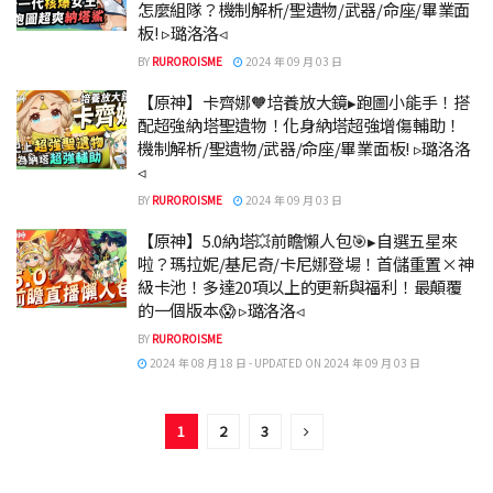
怎麼組隊？機制解析/聖遺物/武器/命座/畢業面
板! ▹璐洛洛◃
BY
RUROROISME
2024 年 09 月 03 日
【原神】卡齊娜🧡培養放大鏡▸跑圖小能手！搭
配超強納塔聖遺物！化身納塔超強增傷輔助！
機制解析/聖遺物/武器/命座/畢業面板! ▹璐洛洛
◃
BY
RUROROISME
2024 年 09 月 03 日
【原神】5.0納塔💥前瞻懶人包🎯▸自選五星來
啦？瑪拉妮/基尼奇/卡尼娜登場！首儲重置×神
級卡池！多達20項以上的更新與福利！最顛覆
的一個版本😱 ▹璐洛洛◃
BY
RUROROISME
2024 年 08 月 18 日 - UPDATED ON 2024 年 09 月 03 日
1
2
3