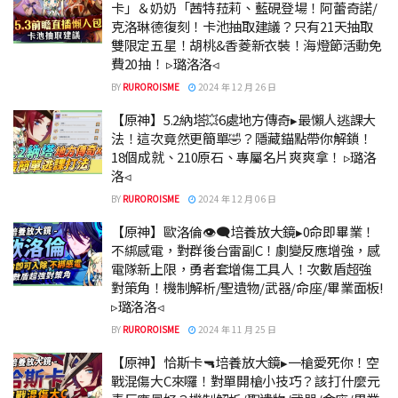
卡」＆奶奶「茜特菈莉、藍硯登場！阿蕾奇諾/
克洛琳德復刻！卡池抽取建議？只有21天抽取
雙限定五星！胡桃&香菱新衣裝！海燈節活動免
費20抽！ ▹璐洛洛◃
BY
RUROROISME
2024 年 12 月 26 日
【原神】5.2納塔💥6處地方傳奇▸最懶人逃課大
法！這次竟然更簡單🤣？隱藏錨點帶你解鎖！
18個成就、210原石、專屬名片爽爽拿！ ▹璐洛
洛◃
BY
RUROROISME
2024 年 12 月 06 日
【原神】歐洛倫👁️‍🗨️培養放大鏡▸0命即畢業！
不綁感電，對群後台雷副C！劇變反應增強，感
電隊新上限，勇者套增傷工具人！次數盾超強
對策角！機制解析/聖遺物/武器/命座/畢業面板!
▹璐洛洛◃
BY
RUROROISME
2024 年 11 月 25 日
【原神】恰斯卡🔫培養放大鏡▸一槍愛死你！空
戰混傷大C來囉！對單開槍小技巧？該打什麼元