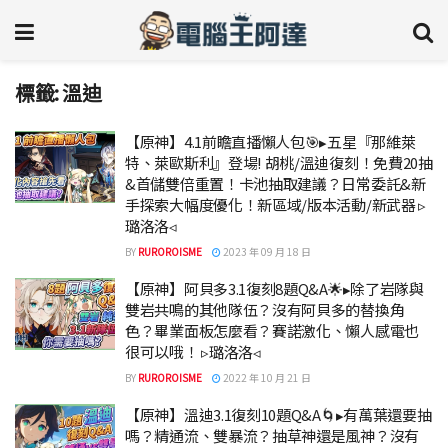
標籤:
溫迪
【原神】4.1前瞻直播懶人包🎯▸五星『那維萊
特、萊歐斯利』登場! 胡桃/溫迪復刻！免費20抽
&首儲雙倍重置！卡池抽取建議？日常委託&新
手探索大幅度優化！新區域/版本活動/新武器 ▹
璐洛洛◃
BY
RUROROISME
2023 年 09 月 18 日
【原神】阿貝多3.1復刻8題Q&A🌟▸除了岩隊與
雙岩共鳴的其他隊伍？沒有阿貝多的替換角
色？畢業面板怎麼看？賽諾激化、懶人感電也
很可以哦！ ▹璐洛洛◃
BY
RUROROISME
2022 年 10 月 21 日
【原神】溫迪3.1復刻10題Q&A🌀▸有萬葉還要抽
嗎？精通流、雙暴流？抽草神還是風神？沒有