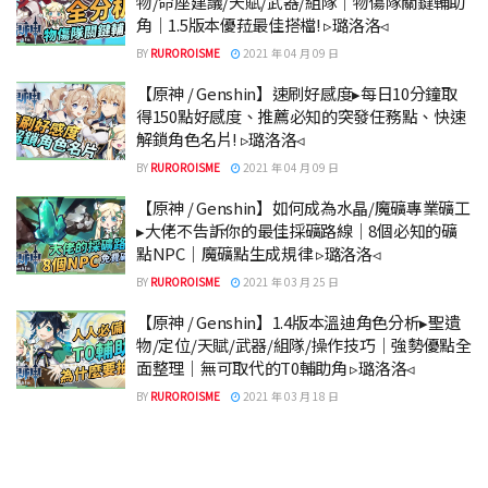
物/命座建議/天賦/武器/組隊｜物傷隊關鍵輔助
角｜1.5版本優菈最佳搭檔! ▹璐洛洛◃
BY
RUROROISME
2021 年 04 月 09 日
【原神 / Genshin】速刷好感度▸每日10分鐘取
得150點好感度、推薦必知的突發任務點、快速
解鎖角色名片! ▹璐洛洛◃
BY
RUROROISME
2021 年 04 月 09 日
【原神 / Genshin】如何成為水晶/魔礦專業礦工
▸大佬不告訴你的最佳採礦路線｜8個必知的礦
點NPC｜魔礦點生成規律 ▹璐洛洛◃
BY
RUROROISME
2021 年 03 月 25 日
【原神 / Genshin】1.4版本溫迪角色分析▸聖遺
物/定位/天賦/武器/組隊/操作技巧｜強勢優點全
面整理｜無可取代的T0輔助角 ▹璐洛洛◃
BY
RUROROISME
2021 年 03 月 18 日