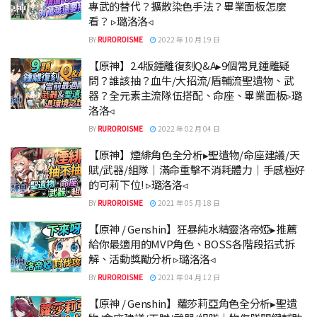
專武的替代？擴散染色手法？畢業面板怎麼
看？ ▹璐洛洛◃
BY
RUROROISME
2022 年 10 月 19 日
【原神】2.4版鍾離復刻Q&A▸9個常見鍾離疑
問？誰該抽？血牛/大招流/盾輔流聖遺物、武
器？全元素主流隊伍搭配、命座、畢業面板▹璐
洛洛◃
BY
RUROROISME
2022 年 02 月 04 日
【原神】煙緋角色全分析▸聖遺物/命座建議/天
賦/武器/組隊｜滿命重擊不消耗體力｜手感極好
的可莉下位! ▹璐洛洛◃
BY
RUROROISME
2021 年 05 月 18 日
【原神 / Genshin】狂暴純水精靈洛帝婭▸推薦
給你最適用的MVP角色、BOSS各階段招式拆
解、活動獎勵分析 ▹璐洛洛◃
BY
RUROROISME
2021 年 04 月 12 日
【原神 / Genshin】蘿莎莉亞角色全分析▸聖遺