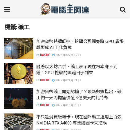
標籤:
礦工
加密貨幣持續低迷，挖礦公司開始將 GPU 農場
轉型成 AI 工作負載
BY
ROCKY
2023 年 05 月 12 日
隨著以太坊合併，礦工表示現在根本賺不到
錢！GPU 挖礦的黑暗日子到來
BY
ROCKY
2022 年 09 月 21 日
加密貨幣礦工開始認輸了？最新數據指出，礦
工們一天內拋售價值 3 億美元的比特幣
BY
ROCKY
2022 年 07 月 20 日
不只是消費級顯卡，現在國外礦工還用上百張
NVIDIA RTX A4000 專業繪圖卡來挖礦