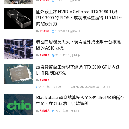
BY
ROCKY
2022 年 04 月 06 日
國外礦工將 NVIDIA GeForce RTX 3080 Ti 刷
RTX 3090 的 BIOS，成功破解並獲得 110 MH/s
的挖礦算力
BY
ROCKY
2022 年 01 月 04 日
泰國三層樓房失火，現場意外找出數十台被燒
毀的 ASIC 礦機
BY
AMOLA
2021 年 12 月 14 日
虛擬貨幣礦工發現了繞過 RTX 3000 GPU 內建
LHR 限制的方法
BY
AMOLA
2021 年 10 月 09 日 - UPDATED ON 2026 年 08 月 04 日
Blackblaze 認為就算投入全公司 150 PB 的儲存
空間，在 Chia 幣上仍難獲利
BY
AMOLA
2021 年 07 月 13 日