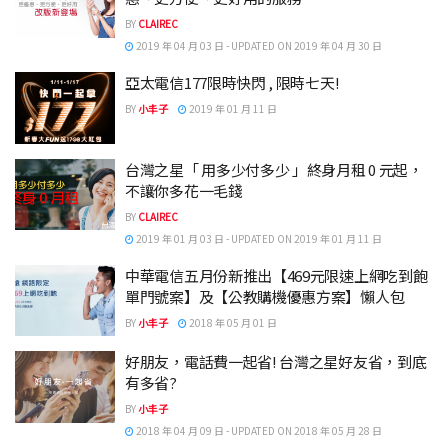
BY
CLAIREC
2019 年 04 月 03 日 - UPDATED ON 2019 年 04 月 30 日
亞太電信177限時快閃 , 限時七天!
BY
小丰子
2019 年 01 月 11 日
台灣之星「 用多少付多少 」終身月租 0 元起，
不讓你多花一毛錢
BY
CLAIREC
2019 年 01 月 03 日 - UPDATED ON 2019 年 01 月 11 日
中華電信五月份新推出【469元限速上網吃到飽
單門號案】及【公教購機優惠方案】懶人包
BY
小丰子
2018 年 05 月 01 日
好朋友，電話費一起省! 台灣之星好友省，到底
有多省?
BY
小丰子
2018 年 04 月 09 日 - UPDATED ON 2018 年 05 月 28 日