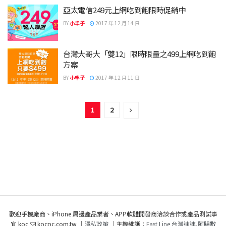
亞太電信249元上網吃到飽限時促銷中
BY
小丰子
2017 年 12 月 14 日
台灣大哥大「雙12」限時限量之499上網吃到飽
方案
BY
小丰子
2017 年 12 月 11 日
1
2
歡迎手機廠商、iPhone 周邊產品業者、APP軟體開發商洽談合作或產品測試事
宜 koc
kocpc.com.tw ｜
隱私政策
｜主機維護：
Fast Line 台灣速連
,
阿腸數