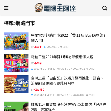
標籤:
網路門市
中華電信網路門市2022 「雙 11 狂 Buy 購物節」
懶人包!
BY
小丰子
2022 年 10 月 28 日
電信三雄2021年雙11購物節優惠懶人包
BY
小丰子
2021 年 11 月 05 日 - UPDATED ON 2021 年 11 月 06 日
台灣之星「自由配」改版升級再進化！語音、
流量組合更隨心還能月月換
BY
CLAIREC
2020 年 04 月 23 日 - UPDATED ON 2020 年 05 月 09 日
誰說低月租資費沒有好方案? 亞太電信「好新先
296」方案解析