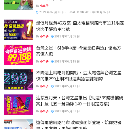
BY
小丰子
2019 年 07 月 16 日 - UPDATED ON 2019 年 08 月 07 日
最低月租費4G方案~亞太電信網路門市1111限定
快閃不綁約單門號
BY
小丰子
2019 年 07 月 08 日
台灣之星「618年中慶~今夏最狂樂透」優惠方
案懶人包
BY
小丰子
2019 年 06 月 18 日
不降速上網吃到飽開戰， 亞太電信與台灣之星
快閃推299上網不限速與語音雙飽案!
BY
小丰子
2019 年 05 月 17 日
迎接五月天，台灣之星推出【勁速599購機攜碼
案】及【五一勞動節 149 一日限定方案】
BY
小丰子
2019 年 05 月 01 日
遠傳電信網路門市 改頭換面新登場，給你更優
惠、更方便、更好用的服務