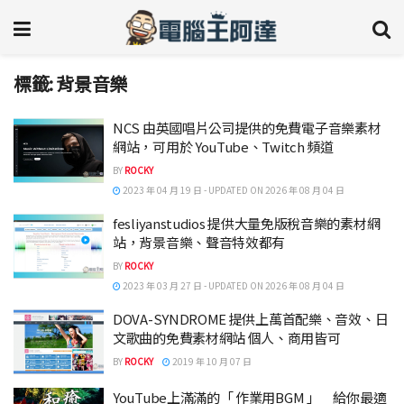
標籤:
背景音樂
NCS 由英國唱片公司提供的免費電子音樂素材
網站，可用於 YouTube、Twitch 頻道
BY
ROCKY
2023 年 04 月 19 日 - UPDATED ON 2026 年 08 月 04 日
fesliyanstudios 提供大量免版稅音樂的素材網
站，背景音樂、聲音特效都有
BY
ROCKY
2023 年 03 月 27 日 - UPDATED ON 2026 年 08 月 04 日
DOVA-SYNDROME 提供上萬首配樂、音效、日
文歌曲的免費素材網站 個人、商用皆可
BY
ROCKY
2019 年 10 月 07 日
YouTube上滿滿的「 作業用BGM 」 給你最適