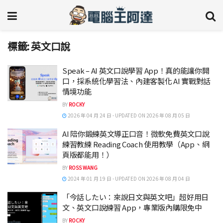
標籤:
英文口說
Speak – AI 英文口說學習 App！真的能讓你開
口，採系統化學習法、內建客製化 AI 實戰對話
情境功能
BY
ROCKY
2026 年 04 月 24 日 - UPDATED ON 2026 年 08 月 05 日
AI 陪你鍛練英文導正口音！微軟免費英文口說
練習教練 Reading Coach 使用教學（App、網
頁版都能用！）
BY
ROSS WANG
2024 年 01 月 19 日 - UPDATED ON 2026 年 08 月 04 日
「今話したい：來說日文與英文吧」超好用日
文、英文口說練習 App，專業版內購限免中
BY
ROCKY