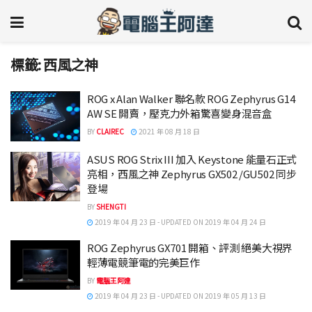
標籤:
西風之神
ROG x Alan Walker 聯名款 ROG Zephyrus G14
AW SE 開賣，壓克力外箱驚喜變身混音盒
BY
CLAIREC
2021 年 08 月 18 日
ASUS ROG Strix III 加入 Keystone 能量石正式
亮相，西風之神 Zephyrus GX502 /GU502 同步
登場
BY
SHENGTI
2019 年 04 月 23 日 - UPDATED ON 2019 年 04 月 24 日
ROG Zephyrus GX701 開箱、評測 絕美大視界
輕薄電競筆電的完美巨作
BY
電腦王阿達
2019 年 04 月 23 日 - UPDATED ON 2019 年 05 月 13 日