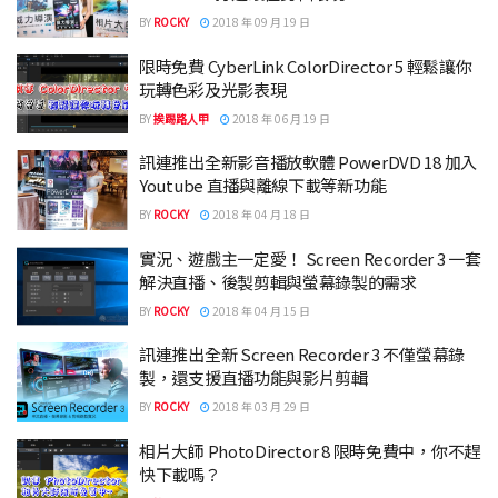
BY
ROCKY
2018 年 09 月 19 日
限時免費 CyberLink ColorDirector 5 輕鬆讓你
玩轉色彩及光影表現
BY
挨踢路人甲
2018 年 06 月 19 日
訊連推出全新影音播放軟體 PowerDVD 18 加入
Youtube 直播與離線下載等新功能
BY
ROCKY
2018 年 04 月 18 日
實況、遊戲主一定愛！ Screen Recorder 3 一套
解決直播、後製剪輯與螢幕錄製的需求
BY
ROCKY
2018 年 04 月 15 日
訊連推出全新 Screen Recorder 3 不僅螢幕錄
製，還支援直播功能與影片剪輯
BY
ROCKY
2018 年 03 月 29 日
相片大師 PhotoDirector 8 限時免費中，你不趕
快下載嗎？