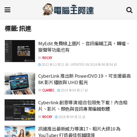
標籤:
訊連
MyEdit 免費線上圖片、音訊編輯工具，轉檔、
變聲等功能也有
BY
ROCKY
2022 年 12 月 11 日 - UPDATED ON 2026 年 08 月 04 日
CyberLink 推出新 PowerDVD 19 ，可支援最高
8K 影片播放與 UHD 藍光
BY
CLAIREC
2019 年 04 月 17 日
Cyberlink 創意導演 組合包限免下載！內含相
片、影片、顏色與音訊專業編輯軟體
BY
ROCKY
2018 年 09 月 21 日
訊連推出最新威力導演17、相片大師10 為
YouTuber 打造最佳剪輯環境