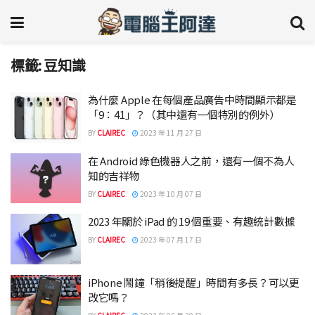
標籤:
豆知識
為什麼 Apple 在每個產品廣告中時間顯示都是
「9：41」？（其中還有一個特別的例外）
BY
CLAIREC
2023 年 11 月 27 日
在 Android 綠色機器人之前，還有一個不為人
知的吉祥物
BY
CLAIREC
2023 年 10 月 07 日
2023 年關於 iPad 的 19 個重要、有趣統計數據
BY
CLAIREC
2023 年 07 月 17 日
iPhone 鬧鐘「稍後提醒」時間有多長？可以更
改它嗎？