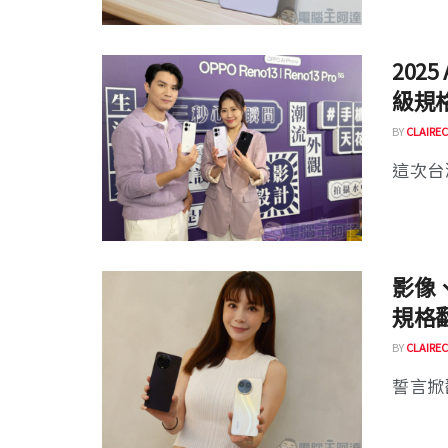
202
級規
BY
CLAIREC
這次台灣
影像、
規格
BY
CLAIREC
誓言掀翻