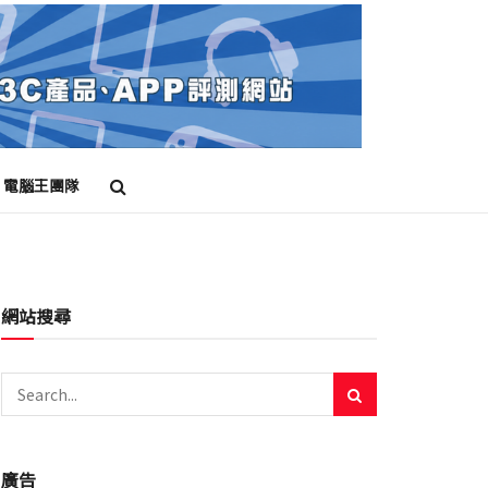
電腦王團隊
網站搜尋
廣告