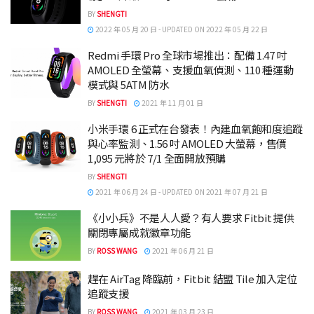
BY
SHENGTI
2022 年 05 月 20 日 - UPDATED ON 2022 年 05 月 22 日
Redmi 手環 Pro 全球市場推出：配備 1.47 吋
AMOLED 全螢幕、支援血氧偵測、110 種運動
模式與 5ATM 防水
BY
SHENGTI
2021 年 11 月 01 日
小米手環 6 正式在台發表！內建血氧飽和度追蹤
與心率監測、1.56 吋 AMOLED 大螢幕，售價
1,095 元將於 7/1 全面開放預購
BY
SHENGTI
2021 年 06 月 24 日 - UPDATED ON 2021 年 07 月 21 日
《小小兵》不是人人愛？有人要求 Fitbit 提供
關閉專屬成就徽章功能
BY
ROSS WANG
2021 年 06 月 21 日
趕在 AirTag 降臨前，Fitbit 結盟 Tile 加入定位
追蹤支援
BY
ROSS WANG
2021 年 03 月 23 日