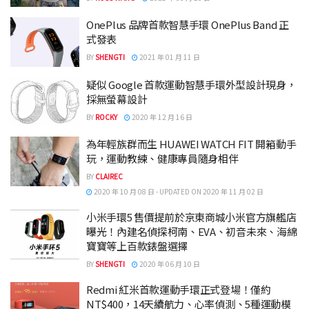
OnePlus 品牌首款智慧手環 OnePlus Band 正
式發表
BY
SHENGTI
2021 年 01 月 11 日
疑似 Google 首款運動智慧手環外型設計現身，
採無螢幕設計
BY
ROCKY
2020 年 12 月 16 日
為年輕族群而生 HUAWEI WATCH FIT 開箱動手
玩，運動教練、健康專員隨身相伴
BY
CLAIREC
2020 年 10 月 08 日 - UPDATED ON 2020 年 11 月 02 日
小米手環5 售價提前於京東商城小米官方旗艦店
曝光！內建名偵探柯南、EVA、初音未來、海綿
寶寶等上百款錶盤選擇
BY
SHENGTI
2020 年 06 月 10 日
Redmi 紅米首款運動手環正式登場！僅約
NT$400，14天續航力、心率偵測、5種運動模