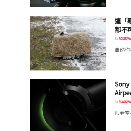
這「
都不
BY
ROSS W
雖然你
Son
Airp
BY
ROSS W
眼看空拍