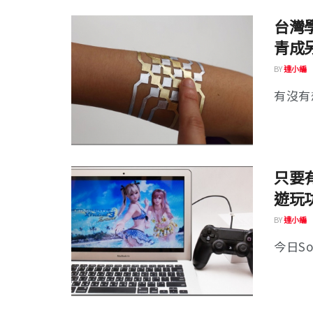
台灣
青成
BY
達小編
有沒有
只要
遊玩
BY
達小編
今日So