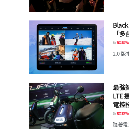
Blac
「多台
BY
ROSS W
2.0 版本
最強智
LTE
電控
BY
ROSS W
隨著電