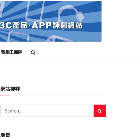
電腦王團隊
網站搜尋
廣告