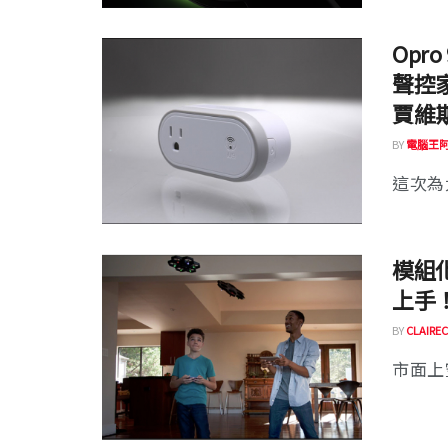
Opro
聲控
賈維
BY
電腦王
這次為
模組化
上手
BY
CLAIREC
市面上