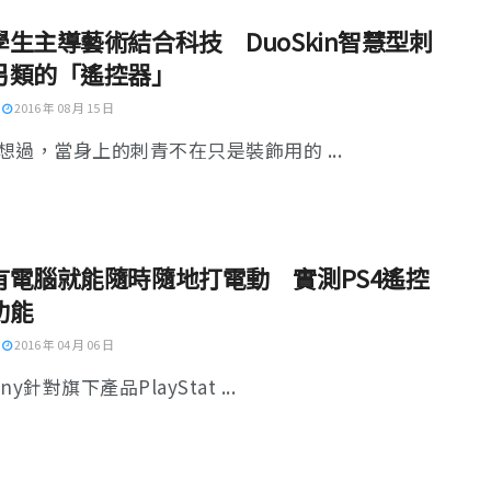
學生主導藝術結合科技 DuoSkin智慧型刺
另類的「遙控器」
2016 年 08 月 15 日
想過，當身上的刺青不在只是裝飾用的 ...
有電腦就能隨時隨地打電動 實測PS4遙控
功能
2016 年 04 月 06 日
ny針對旗下產品PlayStat ...