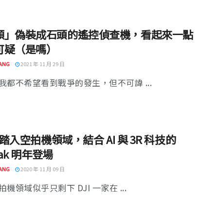
顆」偽裝成石頭的遙控偵查機，看起來一點
可疑（是嗎）
ANG
2021 年 11 月 29 日
我都不希望看到戰爭的發生，但不可諱 ...
y 踏入空拍機領域，結合 AI 與 3R 科技的
eak 明年登場
ANG
2020 年 11 月 09 日
機領域似乎只剩下 DJI 一家在 ...