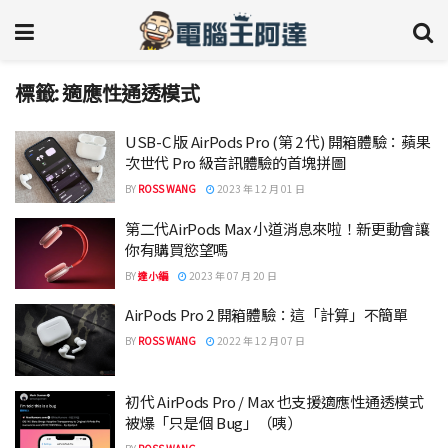
標籤:
適應性通透模式
USB-C 版 AirPods Pro (第 2 代) 開箱體驗：蘋果
次世代 Pro 級音訊體驗的首塊拼圖
BY
ROSS WANG
2023 年 12 月 01 日
第二代AirPods Max 小道消息來啦！新更動會讓
你有購買慾望嗎
BY
達小編
2023 年 07 月 20 日
AirPods Pro 2 開箱體驗：這「計算」不簡單
BY
ROSS WANG
2022 年 12 月 07 日
初代 AirPods Pro / Max 也支援適應性通透模式
被爆「只是個 Bug」（咦）