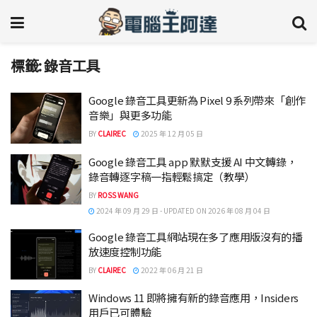
標籤:
錄音工具
Google 錄音工具更新為 Pixel 9 系列帶來「創作
音樂」與更多功能
BY
CLAIREC
2025 年 12 月 05 日
Google 錄音工具 app 默默支援 AI 中文轉錄，
錄音轉逐字稿一指輕鬆搞定（教學）
BY
ROSS WANG
2024 年 09 月 29 日 - UPDATED ON 2026 年 08 月 04 日
Google 錄音工具網站現在多了應用版沒有的播
放速度控制功能
BY
CLAIREC
2022 年 06 月 21 日
Windows 11 即將擁有新的錄音應用，Insiders
用戶已可體驗