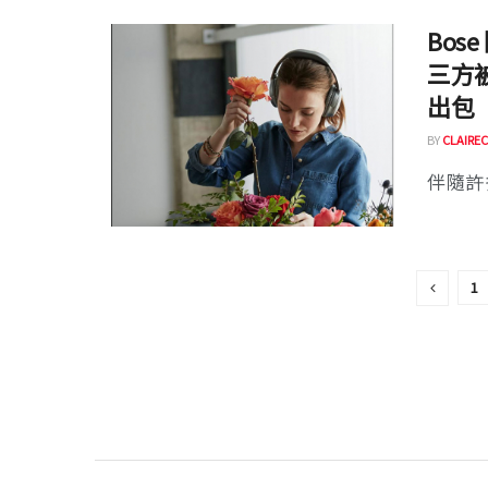
Bo
三方
出包
BY
CLAIREC
伴隨許
1