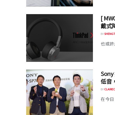
[ MW
戴式
BY
SHENGT
也或許是
Son
低音
BY
CLAIREC
在今日（