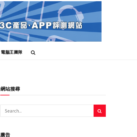
電腦王團隊
網站搜尋
廣告