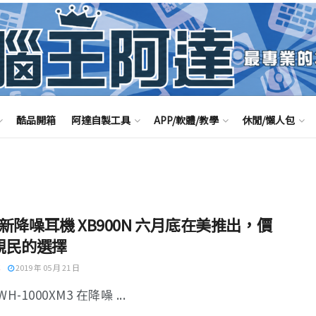
酷品開箱
阿達自製工具
APP/軟體/教學
休閒/懶人包
y 新降噪耳機 XB900N 六月底在美推出，價
親民的選擇
2019 年 05 月 21 日
WH-1000XM3 在降噪 ...