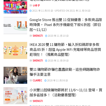
BY
小丰子
2021 年 11 月 05 日 - UPDATED ON 2021 年 11 月 06 日
Google Store 推出雙 11 促銷優惠：多款商品限
時降價， Pixel 系列手機最低下殺 6 折起（即日
起～11/12）
BY
SHENGTI
2020 年 11 月 10 日
IKEA 2020 雙 11 購物節，輸入折扣碼即享多款
商品 85 折！超值 Apple MFi 充電線等商品想買
趁現在！（推薦商品整理）
BY
SHENGTI
2020 年 11 月 09 日
雙11 購物節詐騙也蠢蠢欲動，這些網路購物詐
騙手法要注意
BY
CLAIREC
2020 年 11 月 06 日
小米雙11超級購物節將於 11/6～11/11 登場，買
越多省越多！（活動優惠整理）
BY
SHENGTI