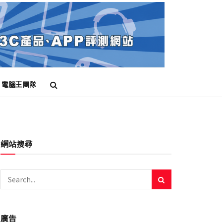
電腦王團隊
網站搜尋
廣告