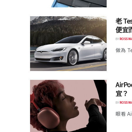
老 T
便宜而
BY
ROSS W
做為 T
Air
宜？
BY
ROSS W
眼看 Ai