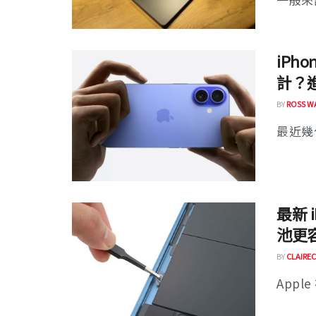
iPh
計？
BY
ROSS W
最近幾代
最新 
池更
BY
CLAIREC
Appl