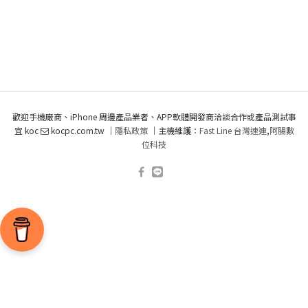
歡迎手機廠商、iPhone 周邊產品業者、APP軟體開發商洽談合作或產品測試事
宜 koc
kocpc.com.tw ｜
隱私政策
｜主機維護：
Fast Line 台灣速連
,
阿腸數
位科技