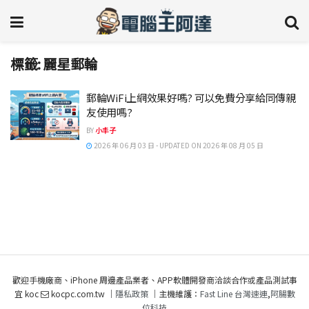
標籤:
麗星郵輪
郵輪WiFi上網效果好嗎? 可以免費分享給同傳親
友使用嗎?
BY
小丰子
2026 年 06 月 03 日 - UPDATED ON 2026 年 08 月 05 日
歡迎手機廠商、iPhone 周邊產品業者、APP軟體開發商洽談合作或產品測試事
宜 koc
kocpc.com.tw ｜
隱私政策
｜主機維護：
Fast Line 台灣速連
,
阿腸數
位科技