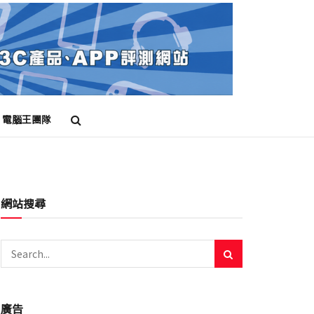
電腦王團隊
網站搜尋
廣告