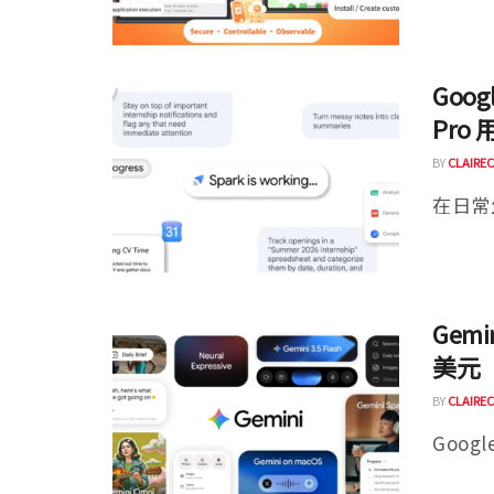
Goog
Pro
BY
CLAIREC
在日常
Gemi
美元
BY
CLAIREC
Google