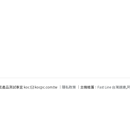
或產品測試事宜 koc
kocpc.com.tw ｜
隱私政策
｜主機維護：
Fast Line 台灣速連
,