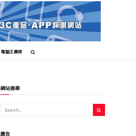
電腦王團隊
網站搜尋
廣告