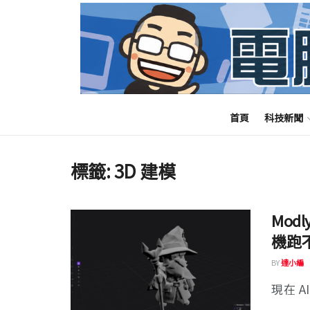
首頁
科技新聞
標籤:
3D 建模
Mod
機跑
BY
達小編
現在 A