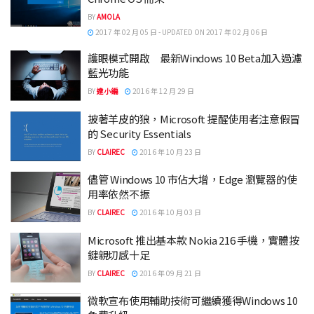
BY
AMOLA
2017 年 02 月 05 日 - UPDATED ON 2017 年 02 月 06 日
護眼模式開啟 最新Windows 10 Beta加入過濾
藍光功能
BY
達小編
2016 年 12 月 29 日
披著羊皮的狼，Microsoft 提醒使用者注意假冒
的 Security Essentials
BY
CLAIREC
2016 年 10 月 23 日
儘管 Windows 10 市佔大增，Edge 瀏覽器的使
用率依然不振
BY
CLAIREC
2016 年 10 月 03 日
Microsoft 推出基本款 Nokia 216 手機，實體按
鍵親切感十足
BY
CLAIREC
2016 年 09 月 21 日
微軟宣布使用輔助技術可繼續獲得Windows 10