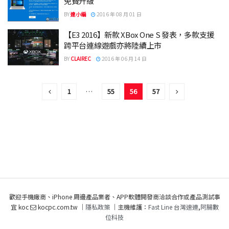
免費升級
BY
達小編
2016 年 08 月 01 日
【E3 2016】新款 XBox One S 發表，多款支援
跨平台連線遊戲亦將陸續上市
BY
CLAIREC
2016 年 06 月 14 日
1
…
55
56
57
歡迎手機廠商、iPhone 周邊產品業者、APP軟體開發商洽談合作或產品測試事
宜 koc
kocpc.com.tw ｜
隱私政策
｜主機維護：
Fast Line 台灣速連
,
阿腸數
位科技