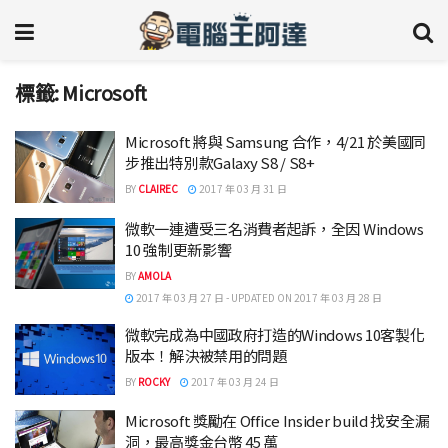
標籤:
Microsoft
Microsoft 將與 Samsung 合作，4/21 於美國同
步推出特別款Galaxy S8 / S8+
BY
CLAIREC
2017 年 03 月 31 日
微軟一連遭受三名消費者起訴，全因 Windows
10 強制更新影響
BY
AMOLA
2017 年 03 月 27 日 - UPDATED ON 2017 年 03 月 28 日
微軟完成為中國政府打造的Windows 10客製化
版本！解決被禁用的問題
BY
ROCKY
2017 年 03 月 24 日
Microsoft 獎勵在 Office Insider build 找安全漏
洞，最高獎金台幣 45 萬