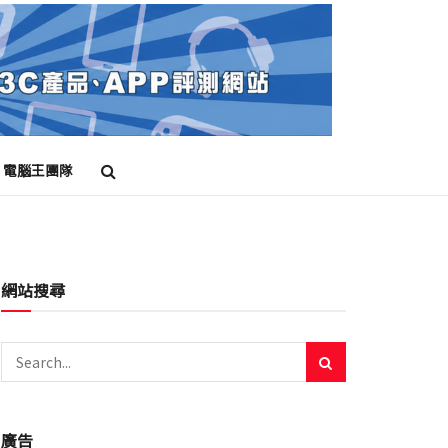
電腦王團隊
網站搜尋
廣告