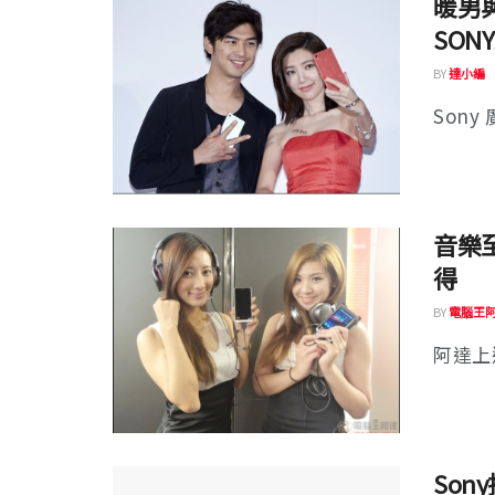
暖男
SONY
BY
達小編
Sony 
音樂至
得
BY
電腦王
阿達上週
Son