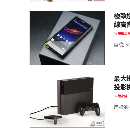
極致進化
線高
BY
電腦王
自從 So
最大投
投影
BY
達小編
用投影