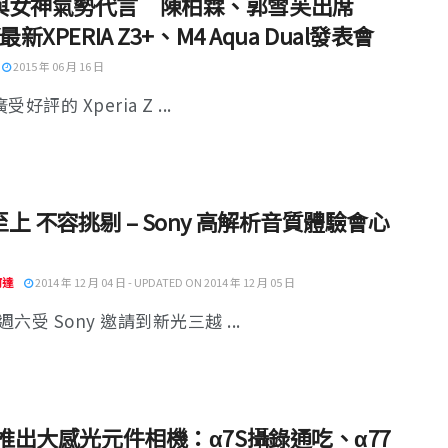
與女神氣勢代言 陳柏霖、郭雪芙出席
最新XPERIA Z3+、M4 Aqua Dual發表會
2015 年 06 月 16 日
廣受好評的 Xperia Z ...
上 不容挑剔 – Sony 高解析音質體驗會心
阿達
2014 年 12 月 04 日 - UPDATED ON 2014 年 12 月 05 日
六受 Sony 邀請到新光三越 ...
y推出大感光元件相機：α7S攝錄通吃、α77