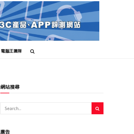
電腦王團隊
網站搜尋
廣告