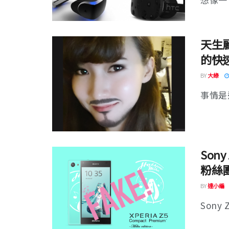
天生
的快
BY
大綠
事情是
Son
粉絲
BY
達小編
Sony