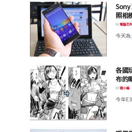
Son
照相
BY
電腦王
今天為大
各國玩
布的
BY
達小編
今年E3