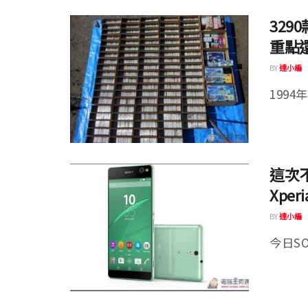
32
重點
BY
達小編
1994
這次
Xperi
BY
達小編
今日SO