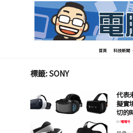
首頁
科技新聞
標籤:
SONY
代表未
擬實
切的
BY
嘻嘻兮
想像一