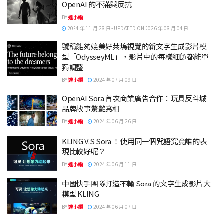
OpenAI 的不滿與反抗
BY
達小編
2024 年 11 月 28 日 - UPDATED ON 2026 年 08 月 04 日
號稱能夠媲美好萊塢視覺的新文字生成影片模
型「OdysseyML」，影片中的每樣細節都能單
獨調整
BY
達小編
2024 年 07 月 09 日
OpenAI Sora 首次商業廣告合作：玩具反斗城
品牌故事驚艷亮相
BY
達小編
2024 年 06 月 26 日
KLING V.S Sora ！使用同一個咒語究竟誰的表
現比較好呢？
BY
達小編
2024 年 06 月 11 日
中國快手團隊打造不輸 Sora 的文字生成影片大
模型 KLING
BY
達小編
2024 年 06 月 07 日