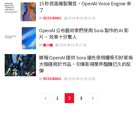
15 秒就能複製聲音，OpenAI Voice Engine 來
了
BY
ROSS WANG
2024 年 04 月 01 日
OpenAI 公布藝術家們使用 Sora 製作的 AI 影
片， 效果十分驚人
BY
達小編
2024 年 03 月 27 日
據報 OpenAI 提供 Sora 搶先使用權吸引好萊塢
大咖運用於作品，引爆影視業界醞釀已久的反
彈
BY
ROSS WANG
2024 年 03 月 26 日
1
2
3