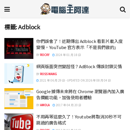
標籤:
Adblock
你們誤會了！近期傳出 Adblock 看影片載入度
變慢，YouTube 官方表示「不是我們做的」
BY
ROCKY
2024 年 01 月 18 日
網頁版面突然變超怪？AdBlock 傳誤封鎖災情
BY
ROSS WANG
2021 年 06 月 29 日 - UPDATED ON 2026 年 08 月 04 日
Google 據傳未來將在 Chrome 瀏覽器內加入廣
告攔截功能，加強使用者體驗
BY
AMOLA
2017 年 04 月 20 日
不用再等這麼久了！Youtube將取消30秒不可
跳過的廣告格式