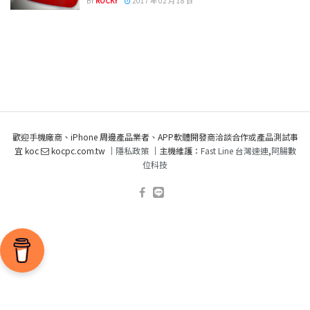
BY
ROCKY
2017 年 02 月 18 日
歡迎手機廠商、iPhone 周邊產品業者、APP軟體開發商洽談合作或產品測試事
宜 koc
kocpc.com.tw ｜
隱私政策
｜主機維護：
Fast Line 台灣速連
,
阿腸數
位科技