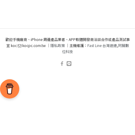
歡迎手機廠商、iPhone 周邊產品業者、APP軟體開發商洽談合作或產品測試事
宜 koc
kocpc.com.tw ｜
隱私政策
｜主機維護：
Fast Line 台灣速連
,
阿腸數
位科技