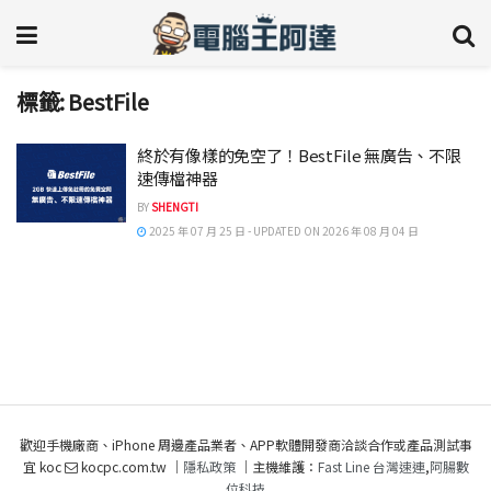
標籤:
BestFile
終於有像樣的免空了！BestFile 無廣告、不限
速傳檔神器
BY
SHENGTI
2025 年 07 月 25 日 - UPDATED ON 2026 年 08 月 04 日
歡迎手機廠商、iPhone 周邊產品業者、APP軟體開發商洽談合作或產品測試事
宜 koc
kocpc.com.tw ｜
隱私政策
｜主機維護：
Fast Line 台灣速連
,
阿腸數
位科技