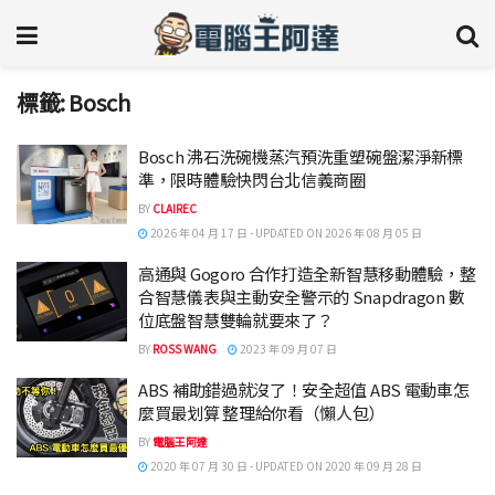
標籤:
Bosch
Bosch 沸石洗碗機蒸汽預洗重塑碗盤潔淨新標
準，限時體驗快閃台北信義商圈
BY
CLAIREC
2026 年 04 月 17 日 - UPDATED ON 2026 年 08 月 05 日
高通與 Gogoro 合作打造全新智慧移動體驗，整
合智慧儀表與主動安全警示的 Snapdragon 數
位底盤智慧雙輪就要來了？
BY
ROSS WANG
2023 年 09 月 07 日
ABS 補助錯過就沒了！安全超值 ABS 電動車怎
麼買最划算 整理給你看（懶人包）
BY
電腦王阿達
2020 年 07 月 30 日 - UPDATED ON 2020 年 09 月 28 日