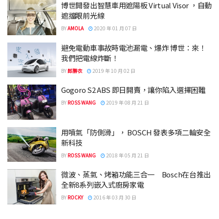
博世開發出智慧車用遮陽板 Virtual Visor ，自動
遮擋眼前光線
BY
AMOLA
2020 年 01 月 07 日
避免電動車事故時電池漏電、爆炸 博世：來！
我們把電線炸斷！
BY
郎勝衣
2019 年 10 月 02 日
Gogoro S2 ABS 即日開賣，讓你陷入選擇困難
BY
ROSS WANG
2019 年 08 月 21 日
用噴氣「防側滑」， BOSCH 發表多項二輪安全
新科技
BY
ROSS WANG
2018 年 05 月 21 日
微波、蒸氣、烤箱功能三合一 Bosch在台推出
全新8系列嵌入式廚房家電
BY
ROCKY
2016 年 03 月 30 日