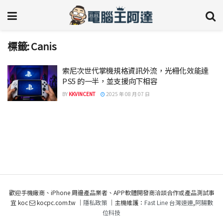
標籤:
Canis
索尼次世代掌機規格資訊外流，光柵化效能達
PS5 的一半，並支援向下相容
BY
KKVINCENT
2025 年 08 月 07 日
歡迎手機廠商、iPhone 周邊產品業者、APP軟體開發商洽談合作或產品測試事
宜 koc
kocpc.com.tw ｜
隱私政策
｜主機維護：
Fast Line 台灣速連
,
阿腸數
位科技