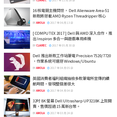
BY
CLAIREC
2017 年 12 月 28 日
16 核電競主機問世， Dell Alienware Area-51
新款將搭載 AMD Ryzen Threadripper 核心
BY
AMOLA
2017 年 06 月 13 日
[ COMPUTEX 2017 ] Dell 與 AMD 深入合作，推
出 Inspiron 多合一與遊戲專用桌機
BY
CLAIREC
2017 年 05 月 30 日
Dell 推出新款工作站筆電 Precision 7520/7720
，作業系統可選搭 Windows/Ubuntu
BY
AMOLA
2017 年 04 月 05 日
英國消費者福利組織抽檢多款筆電所宣傳的續
航時間，發現整個差很大
BY
AMOLA
2017 年 04 月 04 日
32吋 8K 螢幕 Dell Ultrasharp UP3218K 上架開
賣，售價超過 15 萬新台幣。
BY
AMOLA
2017 年 03 月 24 日