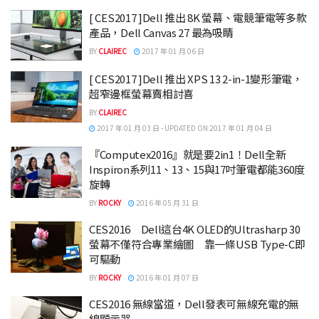
[ CES2017 ]Dell 推出 8K 螢幕、電競筆電等多款
產品，Dell Canvas 27 最為吸睛
BY
CLAIREC
2017 年 01 月 06 日
[ CES2017 ]Dell 推出 XPS 13 2-in-1變形筆電，
超窄邊框螢幕賣相討喜
BY
CLAIREC
2017 年 01 月 03 日 - UPDATED ON 2017 年 01 月 04 日
『Computex2016』就是要2in1！Dell全新
Inspiron系列11、13、15與17吋筆電都能360度
旋轉
BY
ROCKY
2016 年 05 月 31 日
CES2016 Dell這台4K OLED的Ultrasharp 30
螢幕不僅符合專業繪圖 靠一條USB Type-C即
可驅動
BY
ROCKY
2016 年 01 月 07 日
CES2016 無線當道，Dell發表可無線充電的無
線顯示器