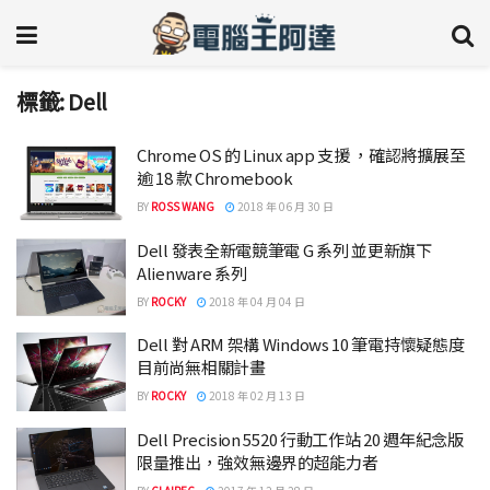
標籤:
Dell
Chrome OS 的 Linux app 支援 ，確認將擴展至
逾 18 款 Chromebook
BY
ROSS WANG
2018 年 06 月 30 日
Dell 發表全新電競筆電 G 系列 並更新旗下
Alienware 系列
BY
ROCKY
2018 年 04 月 04 日
Dell 對 ARM 架構 Windows 10 筆電持懷疑態度
目前尚無相關計畫
BY
ROCKY
2018 年 02 月 13 日
Dell Precision 5520 行動工作站 20 週年紀念版
限量推出，強效無邊界的超能力者