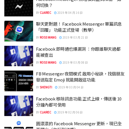
何切換？
BY
CLAIREC
2019 年 04 月 16 日
聊天更對題！ Facebook Messenger 單篇訊息
「回覆」 功能正式登場（教學）
BY
ROSS WANG
2019 年 03 月 21 日
Facebook 即時通也爆漏洞 ：你跟誰聊天過都
能被查出
BY
ROSS WANG
2019 年 03 月 08 日
FB Messenger 夜間模式 啟用小秘訣，找個朋友
發送指定 Emoji 就能開啟這功能
BY
SHENGTI
2019 年 03 月 04 日
Facebook 移除訊息功能 正式上線，傳送後 10
分鐘內都可使用
BY
CLAIREC
2019 年 02 月 06 日
圓滾滾的 Facebook Messenger 更新，現已全