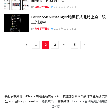
面釋出（你玩到了嗎）
BY
ROSS WANG
2019 年 01 月 20 日
Facebook Messenger 暗黑模式 也將上身？現
正測試中
BY
ROSS WANG
2019 年 01 月 03 日
1
2
3
…
5
歡迎手機廠商、iPhone 周邊產品業者、APP軟體開發商洽談合作或產品測試事
宜 koc
kocpc.com.tw ｜
隱私政策
｜主機維護：
Fast Line 台灣速連
,
阿腸數
位科技