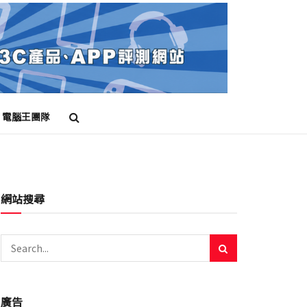
電腦王團隊
網站搜尋
廣告