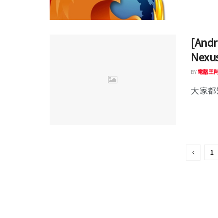
[And
Nex
BY
電腦王
大家都知
1