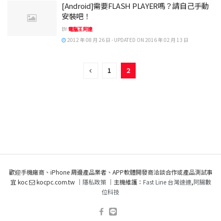
[Android]需要FLASH PLAYER嗎？請自己手動
安裝吧！
BY
電腦王阿達
2012 年 08 月 26 日 - UPDATED ON 2016 年 02 月 13 日
1
2
歡迎手機廠商、iPhone 周邊產品業者、APP軟體開發商洽談合作或產品測試事
宜 koc
kocpc.com.tw ｜
隱私政策
｜主機維護：
Fast Line 台灣速連
,
阿腸數
位科技