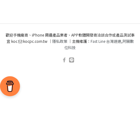
歡迎手機廠商、iPhone 周邊產品業者、APP軟體開發商洽談合作或產品測試事
宜 koc
kocpc.com.tw ｜
隱私政策
｜主機維護：
Fast Line 台灣速連
,
阿腸數
位科技