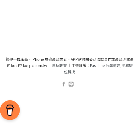
歡迎手機廠商、iPhone 周邊產品業者、APP軟體開發商洽談合作或產品測試事
宜 koc
kocpc.com.tw ｜
隱私政策
｜主機維護：
Fast Line 台灣速連
,
阿腸數
位科技