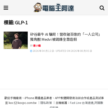
標籤:
GLP-1
矽谷最牛 AI 騙局！營收破百億的「一人公司」
獨角獸 Medvi 被踢爆全靠造假
BY
達小編
2026 年 04 月 12 日 - UPDATED ON 2026 年 08 月 05 日
歡迎手機廠商、iPhone 周邊產品業者、APP軟體開發商洽談合作或產品測試事
宜 koc
kocpc.com.tw ｜
隱私政策
｜主機維護：
Fast Line 台灣速連
,
阿腸數
位科技