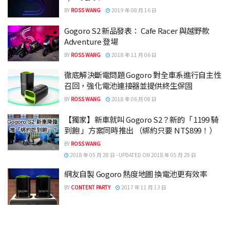
BY
ROSS WANG
2019 年 08 月 16 日
Gogoro S2 新品發表： Cafe Racer 與越野款
Adventure 登場
BY
ROSS WANG
2018 年 11 月 06 日
徹底解決斷電問題 Gogoro 對全車系進行自主性
召回，強化電池連接器並提供終生保固
BY
ROSS WANG
2018 年 06 月 08 日
【獨家】新車就叫 Gogoro S2？新的「 1199 騎
到飽 」方案同時推出 （綁約只要 NT$899！）
BY
ROSS WANG
2018 年 05 月 28 日 - UPDATED ON 2018 年 05 月 29 日
網友自製 Gogoro 熱度地圖 換電池更有效率
BY
CONTENT PARTY
2017 年 11 月 13 日