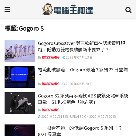
標籤:
Gogoro S
Gogoro CrossOver 等三款新車在認證資料現
蹤，低動力雙電長續航新車要來了？
BY
ROSS WANG
2023 年 07 月 13 日
電流劃破黑暗！ Gogoro 最速 3 系列 23 日登場
？
BY
ROSS WANG
2020 年 06 月 20 日
Gogoro S2 系列再添兩款 ABS 防鎖死煞車系統
車款；S1 也推新色「冰岩灰」
BY
ROSS WANG
2020 年 02 月 13 日 - UPDATED ON 2020 年 02 月 20 日
「一眼看不透」的 低調 Gogoro S 系列 ！？
8/21 見真章